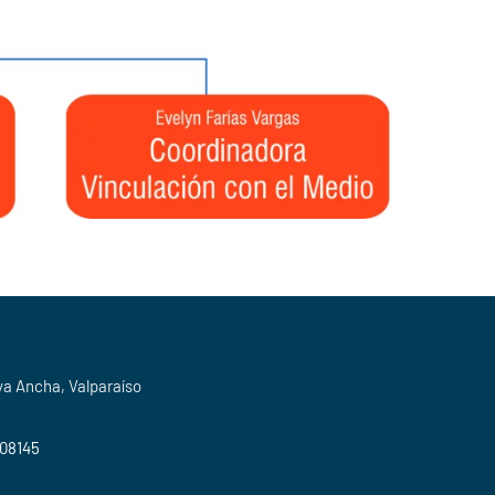
ya Ancha, Valparaíso
508145