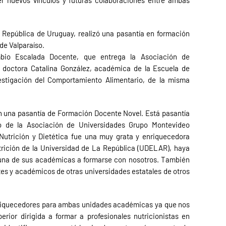
r nuevos vínculos y futuras colaboraciones entre ambas
 República de Uruguay, realizó una pasantía en formación
de Valparaíso.
mbio Escalada Docente, que entrega la Asociación de
a doctora Catalina González, académica de la Escuela de
vestigación del Comportamiento Alimentario, de la misma
n una pasantía de Formación Docente Novel. Está pasantía
 de la Asociación de Universidades Grupo Montevideo
utrición y Dietética fue una muy grata y enriquecedora
trición de la Universidad de La República (UDELAR), haya
 una de sus académicas a formarse con nosotros. También
es y académicos de otras universidades estatales de otros
nriquecedores para ambas unidades académicas ya que nos
rior dirigida a formar a profesionales nutricionistas en