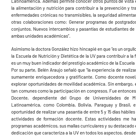
Latinoamérica. Además permite conocer otros puntos de vista e 
la alimentación y nutrición para contribuir a la prevención y t
enfermedades crónicas no transmisibles, la seguridad alimentar
otras colaboraciones como: Generar programas de postgrados y
conjuntos. Nuevos intercambios y pasantías de estudiantes de
ambas unidades académicas”.
Asimismo la doctora González hizo hincapié en que “es un orgu
la Escuela de Nutrición y Dietética de la UV para contribuir a 
es un muy buen indicador del prestigio académico de la Escuela d
Por su parte, Belén Araujo señaló que “la experiencia de realiza
sumamente enriquecedora y gratificante. Como docente novel
explorar oportunidades de movilidad académica. Sin embargo, e
tan comunes como la participación en congresos. Fue entonces
Docente, dependiente del Grupo de Universidades de Mo
Latinoamérica, como Colombia, Bolivia, Paraguay y Brasil, en
oportunidad de realizar una pasantía de entre 5 y 15 días hábiles
actividades de formación docente. Estas actividades me ha
programas académicos, sus mallas curriculares y su destacado 
dedicación que caracteriza a la UV en todos los aspectos, desde