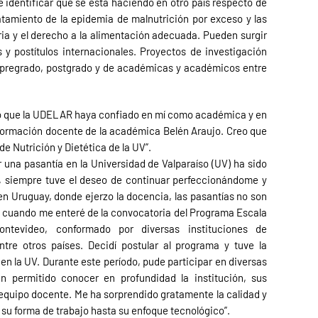
identificar que se está haciendo en otro país respecto de
ratamiento de la epidemia de malnutrición por exceso y las
ia y el derecho a la alimentación adecuada. Pueden surgir
 postítulos internacionales. Proyectos de investigación
 pregrado, postgrado y de académicas y académicos entre
llo que la UDELAR haya confiado en mí como académica y en
la formación docente de la académica Belén Araujo. Creo que
e Nutrición y Dietética de la UV”.
r una pasantía en la Universidad de Valparaíso (UV) ha sido
, siempre tuve el deseo de continuar perfeccionándome y
n Uruguay, donde ejerzo la docencia, las pasantías no son
 cuando me enteré de la convocatoria del Programa Escala
ntevideo, conformado por diversas instituciones de
tre otros países. Decidí postular al programa y tuve la
 en la UV. Durante este período, pude participar en diversas
n permitido conocer en profundidad la institución, sus
equipo docente. Me ha sorprendido gratamente la calidad y
 su forma de trabajo hasta su enfoque tecnológico”.