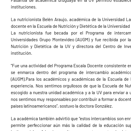
Pasantía de académica uruguaya en la UV permitió establece
instituciones.
La nutricionista Belén Araujo, académica de la Universidad La
docente en la Escuela de Nutrición y Dietética de la Universidad 
La nutricionista fue becada por el Programa de interca
Universidades Grupo Montevideo (AUGM) y fue recibida por l
Nutrición y Dietética de la UV y directora del Centro de In
institución.
“Fue una actividad del Programa Escala Docente consistente e
se enmarca dentro del programa de intercambio académico
(AUGM).Para los académicos y académicas de la Escuela de N
experiencia. Nos sentimos orgullosos de que la Escuela de Nu
escogido a nuestra unidad académica y a la UV para enviar a
nos sentimos muy responsables por contribuir a formar a docent
países latinoamericanos”, sostuvo la doctora González.
La académica también advirtió que “estos intercambios son e
permite perfeccionar aún más la calidad de la educación supe