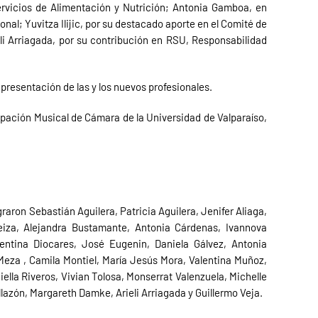
rvicios de Alimentación y Nutrición; Antonia Gamboa, en
nal; Yuvitza Ilijic, por su destacado aporte en el Comité de
li Arriagada, por su contribución en RSU, Responsabilidad
epresentación de las y los nuevos profesionales.
pación Musical de Cámara de la Universidad de Valparaíso,
graron Sebastián Aguilera, Patricia Aguilera, Jenifer Aliaga,
eiza, Alejandra Bustamante, Antonia Cárdenas, Ivannova
alentina Diocares, José Eugenin, Daniela Gálvez, Antonia
 Meza , Camila Montiel, María Jesús Mora, Valentina Muñoz,
iella Riveros, Vivian Tolosa, Monserrat Valenzuela, Michelle
lazón, Margareth Damke, Arieli Arriagada y Guillermo Veja.