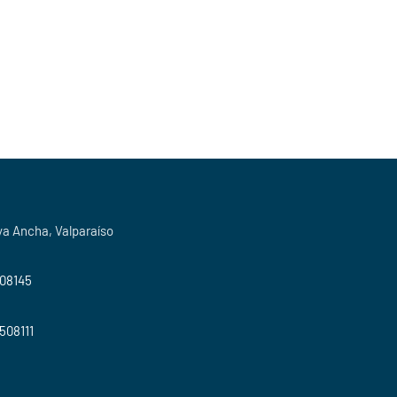
ya Ancha, Valparaíso
508145
2508111