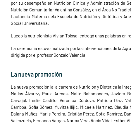
por su desempeño en Nutrición Clínica y Administración de Se
Nutrición Comunitaria; Valentina González, en el Área No Tradicio
Lactancia Materna dela Escuela de Nutrición y Dietética y Arie
Social Universitaria.
Luego la nutricionista Vivian Tolosa, entregó unas palabras en r
La ceremonia estuvo matizada por las intervenciones de la Agru
dirigida por el profesor Gonzalo Valencia.
La nueva promoción
La nueva promoción la la carrera de Nutrición y Dietética la inte
Matías Álvarez, Paula Arenas, Maite Bahamondes, Javiera B
Carvajal, Leslie Castillo, Verónica Córdova, Patricio Díaz, V
Gamboa, Sofía Gómez, Yuvitza Ilijic, Micaela Martínez, Claudia
Daiana Muñoz, Marlis Pereira, Cristián Pérez, Sofía Ramírez, Dan
Valenzuela, Fernanda Vargas, Norma Vera, Rocío Vidal, Esther Vil