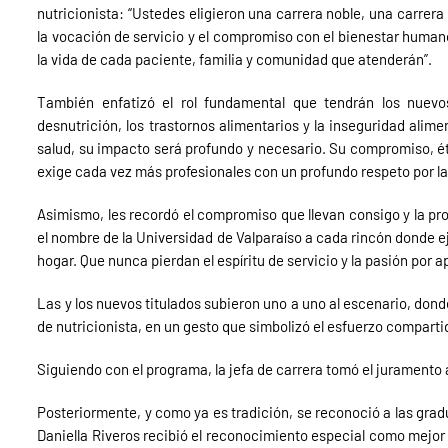
nutricionista: “Ustedes eligieron una carrera noble, una carrera 
la vocación de servicio y el compromiso con el bienestar human
la vida de cada paciente, familia y comunidad que atenderán”.
También enfatizó el rol fundamental que tendrán los nuevos
desnutrición, los trastornos alimentarios y la inseguridad alime
salud, su impacto será profundo y necesario. Su compromiso, ét
exige cada vez más profesionales con un profundo respeto por la v
Asimismo, les recordó el compromiso que llevan consigo y la proy
el nombre de la Universidad de Valparaíso a cada rincón donde e
hogar. Que nunca pierdan el espíritu de servicio y la pasión por a
Las y los nuevos titulados subieron uno a uno al escenario, donde
de nutricionista, en un gesto que simbolizó el esfuerzo compartido
Siguiendo con el programa, la jefa de carrera tomó el juramento a
Posteriormente, y como ya es tradición, se reconoció a las gra
Daniella Riveros recibió el reconocimiento especial como mejor 