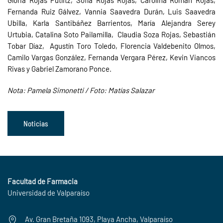
Gloria Rojas Putlitz, Sofía Rojas Rojas, Carolina Román Rojas,
Fernanda Ruiz Gálvez, Vannia Saavedra Durán, Luis Saavedra
Ubilla, Karla Santibáñez Barrientos, María Alejandra Serey
Urtubia, Catalina Soto Pailamilla, Claudia Soza Rojas, Sebastián
Tobar Díaz, Agustín Toro Toledo, Florencia Valdebenito Olmos,
Camilo Vargas González, Fernanda Vergara Pérez, Kevin Viancos
Rivas y Gabriel Zamorano Ponce.
Nota: Pamela Simonetti / Foto: Matías Salazar
Noticias
Facultad de Farmacia
Universidad de Valparaíso
Av. Gran Bretaña 1093, Playa Ancha, Valparaíso