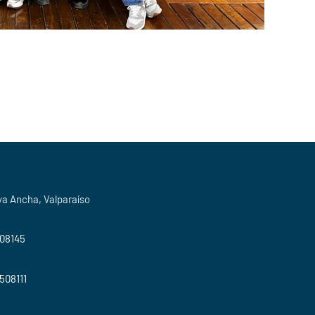
ya Ancha, Valparaíso
508145
2508111