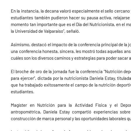
En la instancia, la decana valoró especialmente el sello cercano 
estudiantes también pudieron hacer su pausa activa, relajarse u
momento tan importante que es el Día del Nutricionista, en el ma
la Universidad de Valparaíso”, señaló.
Asimismo, destacó el impacto de la conferencia principal de la jo
una conferencia honesta, sincera, les mostró todas aquellas an
cuáles son los diversos caminos y estrategias para poder sacar a
El broche de oro de la jornada fue la conferencia “Nutrición dep
para ejercer”, dictada por la nutricionista Daniela Estay, titula
que ha trabajado exitosamente el campo de la nutrición deportiv
estudiantes.
Magíster en Nutrición para la Actividad Física y el Dep
antropométrica, Daniela Estay compartió experiencias sobre s
construcción de marca personal y las oportunidades laborales q