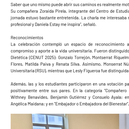
Saber que uno mismo puede abrir sus caminos es realmente mot
Su compañera Zoraida Pirela, integrante del Centro de Estudia
jornada estuvo bastante entretenida. La charla me interesaba 
profesional y Daniela Estay me inspira”, señaló.
Reconocimientos
La celebración contempló un espacio de reconocimiento a
compromiso y aporte a la vida universitaria. Fueron distinguido
Dietética (CENUT 2025): Gonzalo Torrejón, Montserrat Riquelme
Flores, Matilda Paiva y Renata Silva. Asimismo, Monserrat Nú
Universitaria (RSU), mientras que Lesly Figueroa fue distinguid
Además, las y los estudiantes participaron en una votación
positivamente entre sus pares. En la categoría “Compañero
Withney Benavides, Benjamín Gutiérrez y Consuelo Ayala; en “
Angélica Maidana; y en “Embajador o Embajadora del Bienestar”,