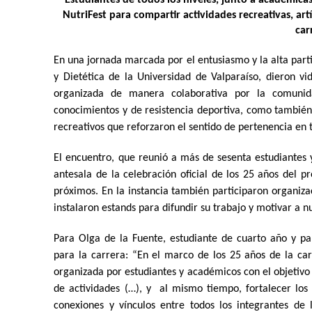
Estudiantes de todos los niveles, junto a académica
NutriFest para compartir actividades recreativas, artí
car
En una jornada marcada por el entusiasmo y la alta parti
y Dietética de la Universidad de Valparaíso, dieron vi
organizada de manera colaborativa por la comunida
conocimientos y de resistencia deportiva, como también
recreativos que reforzaron el sentido de pertenencia en t
El encuentro, que reunió a más de sesenta estudiantes
antesala de la celebración oficial de los 25 años del p
próximos. En la instancia también participaron organiz
instalaron estands para difundir su trabajo y motivar a n
Para Olga de la Fuente, estudiante de cuarto año y par
para la carrera: “En el marco de los 25 años de la carr
organizada por estudiantes y académicos con el objetivo 
de actividades (…), y al mismo tiempo, fortalecer los
conexiones y vínculos entre todos los integrantes de l