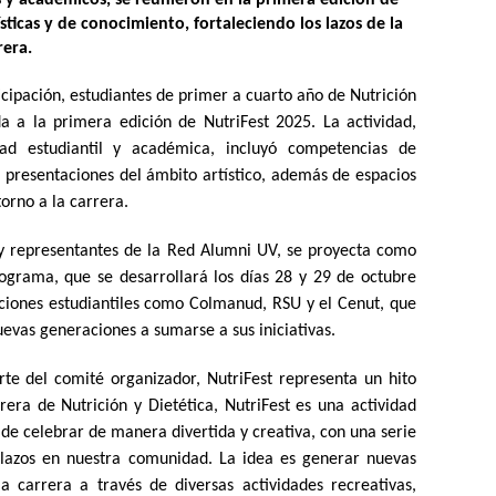
s y académicos, se reunieron en la primera edición de
sticas y de conocimiento, fortaleciendo los lazos de la
rera.
cipación, estudiantes de primer a cuarto año de Nutrición
da a la primera edición de NutriFest 2025. La actividad,
d estudiantil y académica, incluyó competencias de
 presentaciones del ámbito artístico, además de espacios
orno a la carrera.
 y representantes de la Red Alumni UV, se proyecta como
rograma, que se desarrollará los días 28 y 29 de octubre
aciones estudiantiles como Colmanud, RSU y el Cenut, que
uevas generaciones a sumarse a sus iniciativas.
te del comité organizador, NutriFest representa un hito
era de Nutrición y Dietética, NutriFest es una actividad
de celebrar de manera divertida y creativa, con una serie
 lazos en nuestra comunidad. La idea es generar nuevas
a carrera a través de diversas actividades recreativas,