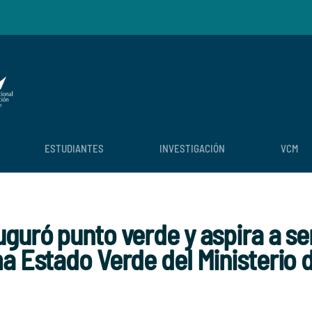
ESTUDIANTES
INVESTIGACIÓN
VCM
guró punto verde y aspira a se
a Estado Verde del Ministerio