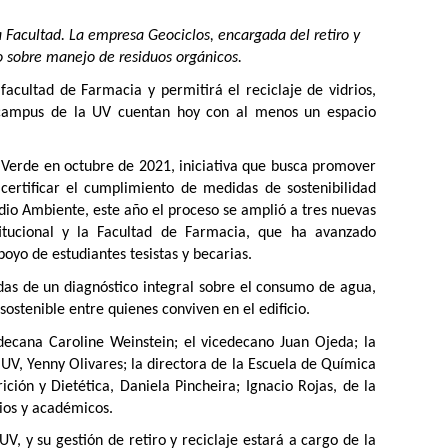
a Facultad. La empresa Geociclos, encargada del retiro y
ico sobre manejo de residuos orgánicos.
facultad de Farmacia y permitirá el reciclaje de vidrios,
s y campus de la UV cuentan hoy con al menos un espacio
 Verde en octubre de 2021, iniciativa que busca promover
 certificar el cumplimiento de medidas de sostenibilidad
edio Ambiente, este año el proceso se amplió a tres nuevas
stitucional y la Facultad de Farmacia, que ha avanzado
poyo de estudiantes tesistas y becarias.
as de un diagnóstico integral sobre el consumo de agua,
 sostenible entre quienes conviven en el edificio.
decana Caroline Weinstein; el vicedecano Juan Ojeda; la
V, Yenny Olivares; la directora de la Escuela de Química
ción y Dietética, Daniela Pincheira; Ignacio Rojas, de la
ios y académicos.
V, y su gestión de retiro y reciclaje estará a cargo de la